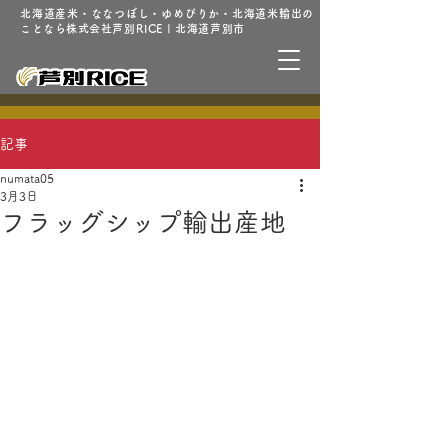
北海道産米・ななつぼし・ゆめぴりか・北海道米輸出の
ことなら株式会社芦別RICE | 北海道芦別市
記事
numata05
3月3日
フラッグシップ輸出産地