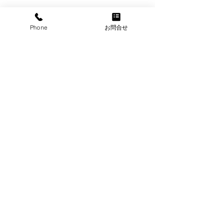
Phone
お問合せ
株式会社芦別RICE
北海道芦別市の
〒075-0018 北海道芦別市常磐町1375番地
TEL：0124-22-8187
移動型医療コンテナで地
幼穂（ようすい
お問合せはこちら
域医療
されました
©2024
株式会社芦別RICE
. All Rights Reserved.