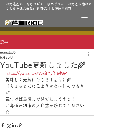
北海道産米・ななつぼし・ゆめぴりか・北海道米輸出の
ことなら株式会社芦別RICE | 北海道芦別市
記事
numata05
5月20日
YouTube更新しました🌾
https://youtu.be/WeitYyRrMW4
美味しく元気に育ちますように🌾
『ちょっとだけ見ようかな～』のつもり
が
気付けば最後まで見てしまうやつ！
北海道芦別市の大自然を感じてください
☆