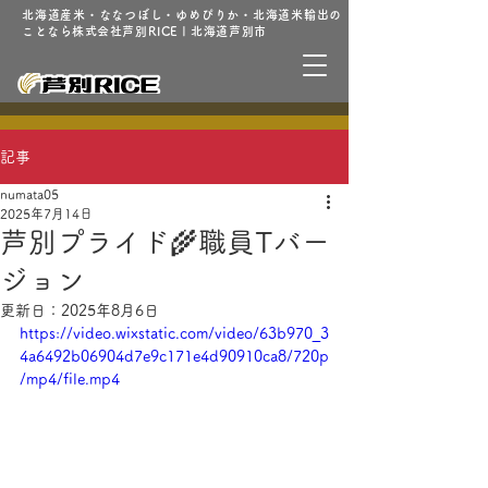
北海道産米・ななつぼし・ゆめぴりか・北海道米輸出の
ことなら株式会社芦別RICE | 北海道芦別市
記事
numata05
2025年7月14日
芦別プライド🌾職員Tバー
ジョン
更新日：
2025年8月6日
https://video.wixstatic.com/video/63b970_3
4a6492b06904d7e9c171e4d90910ca8/720p
/mp4/file.mp4