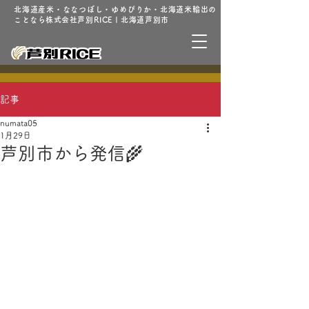
北海道産米・ななつぼし・ゆめぴりか・北海道米輸出の
ことなら株式会社芦別RICE | 北海道芦別市
記事
numata05
1月29日
芦別市から発信🌾