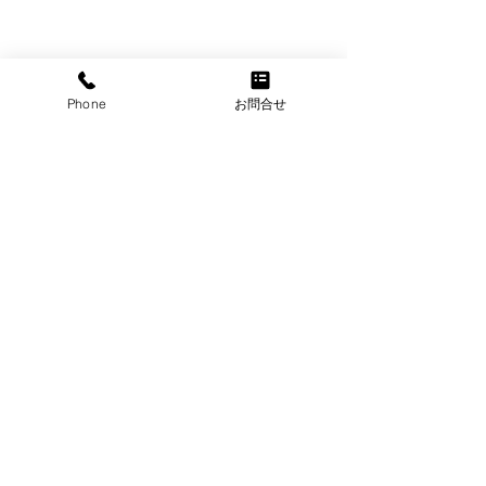
Phone
お問合せ
株式会社芦別RICE
北海道芦別市の
〒075-0018 北海道芦別市常磐町1375番地
TEL：0124-22-8187
移動型医療コンテナで地
幼穂（ようすい
お問合せはこちら
域医療
されました
©2024
株式会社芦別RICE
. All Rights Reserved.