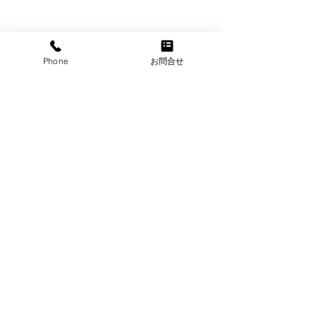
Phone
お問合せ
株式会社芦別RICE
北海道芦別市の
〒075-0018 北海道芦別市常磐町1375番地
TEL：0124-22-8187
移動型医療コンテナで地
幼穂（ようすい
お問合せはこちら
域医療
されました
©2024
株式会社芦別RICE
. All Rights Reserved.