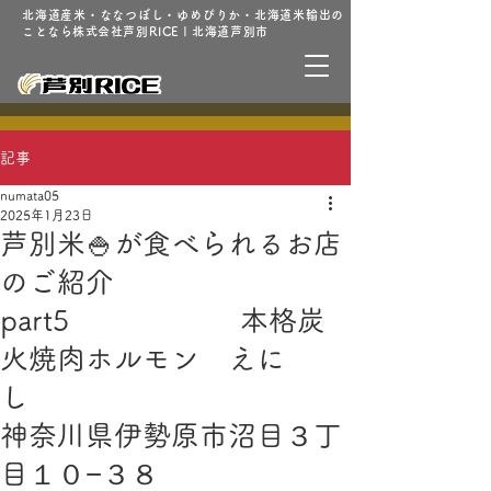
北海道産米・ななつぼし・ゆめぴりか・北海道米輸出の
ことなら株式会社芦別RICE | 北海道芦別市
記事
numata05
2025年1月23日
芦別米🍚が食べられるお店
のご紹介
part5 本格炭
火焼肉ホルモン えに
し
神奈川県伊勢原市沼目３丁
目１０−３８