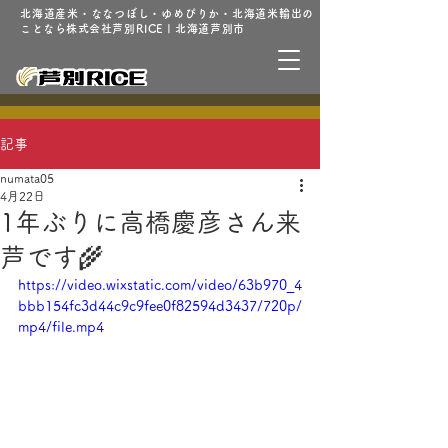
北海道産米・ななつぼし・ゆめぴりか・北海道米輸出の
ことなら株式会社芦別RICE | 北海道芦別市
記事
numata05
4月22日
1年ぶりに高橋慶彦さん来
芦です🌾
https://video.wixstatic.com/video/63b970_4
bbb154fc3d44c9c9fee0f82594d3437/720p/
mp4/file.mp4