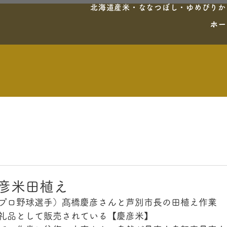
北海道産米・ななつぼし・ゆめぴりか・
ホー
慶彦米田植え
プロ野球選手）髙橋慶彦さんと芦別市長の田植え作業
礼品として販売されている【慶彦米】