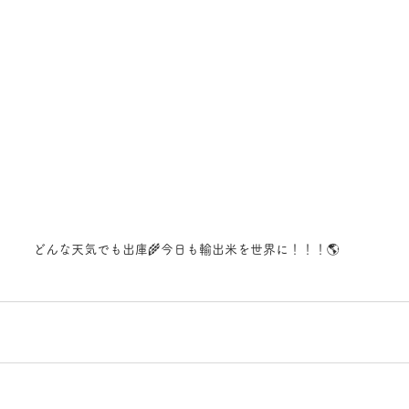
どんな天気でも出庫🌾今日も輸出米を世界に！！！🌎